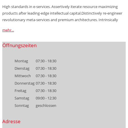
High standards in e-services. Assertively iterate resource maximizing
products after leading-edge intellectual capital.Distinctively re-engineer
revolutionary meta-services and premium architectures. Intrinsically
mehr...
Öffnungszeiten
Montag
07:30 - 18:30
Dienstag
07:30 - 18:30
Mittwoch
07:30 - 18:30
Donnerstag
07:30 - 18:30
Freitag
07:30 - 18:30
Samstag
09:00 - 12:30
Sonntag
geschlossen
Adresse